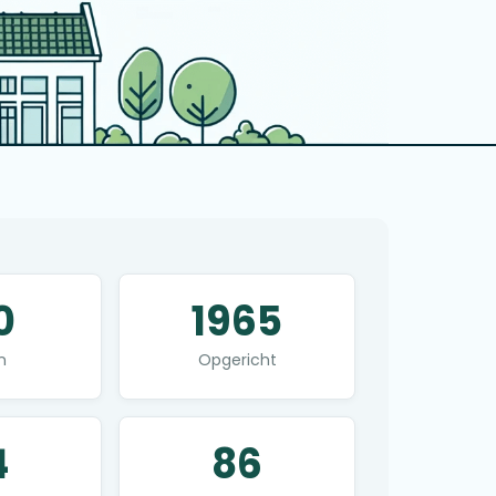
0
1965
n
Opgericht
4
86