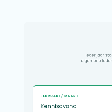
Ieder jaar st
algemene ledenv
FEBRUARI / MAART
Kennisavond