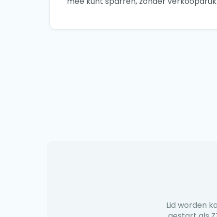
mee kunt sparren, zonder verkoopdruk
Lid worden ka
gestart als Z