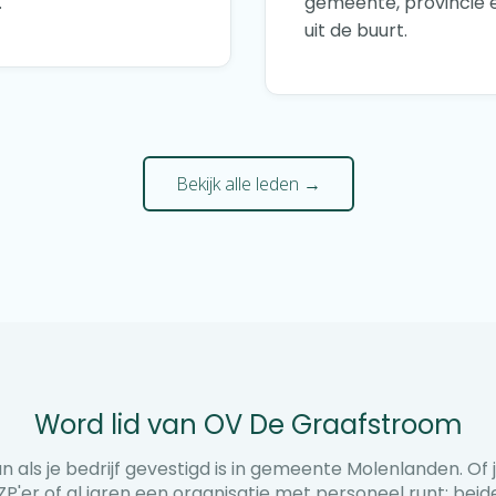
.
gemeente, provincie en
uit de buurt.
Bekijk alle leden →
Word lid van OV De Graafstroom
n als je bedrijf gevestigd is in gemeente Molenlanden. Of 
ZP'er of al jaren een organisatie met personeel runt: beid