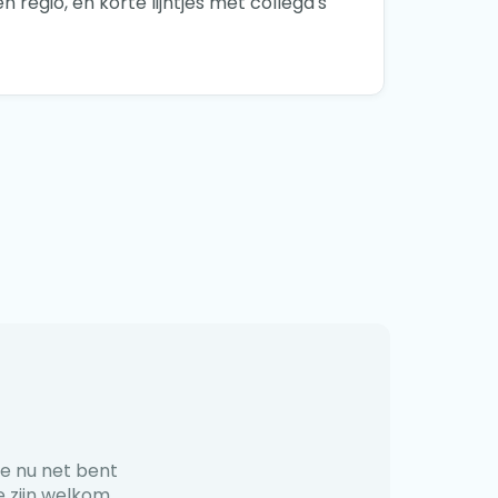
 regio, en korte lijntjes met collega's
je nu net bent
e zijn welkom.